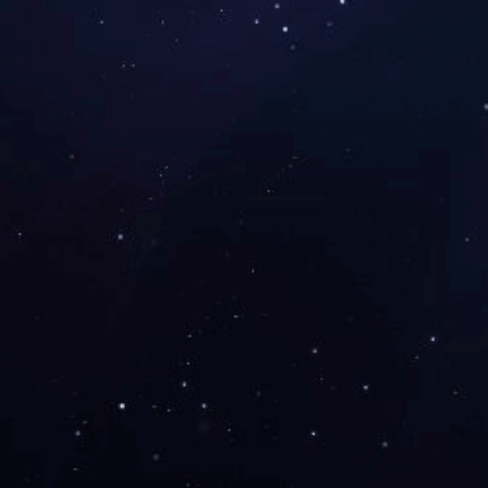
华体会平台
关于我们
产品中心
|
|
联系我们
华体会平台
公司地址：上海市嘉定区浏翔公路5555号 技术支持：
化工仪器网
联系人：上器
QQ：1638400
邮箱：liuminghong@shanghai-test.com