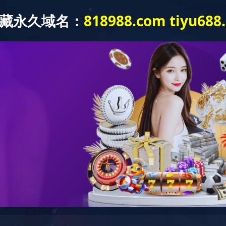
心
新闻中心
技术文章