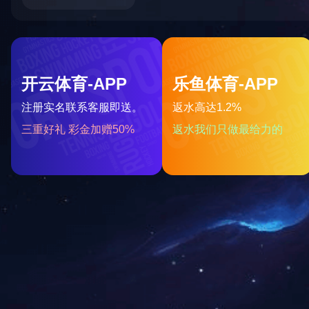
相关文章
换气式老化试验箱详解
高温老化箱温度不正常怎么办
干燥箱，换气老化箱和高温试验箱的区别
干燥箱、高温试验箱、空气热老化箱及老化房区别
热老化试验箱箱体结构及用途
砂尘试验箱使用前要先确定砂尘是否干燥