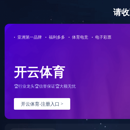
欢迎来到
华体会平台网站
！
华体会平台
关于我们
产品中