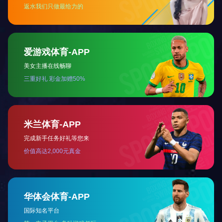
性能指标也可满足GB/T4942、GB2423.38、DIN40050的标
准。具有试验空间大、模拟环境的特点。
查看详情
在线留言