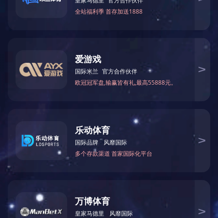
IPX8气密性试验装置
本系列IPX8气密性试验装置对各种防水、防渗漏有特别要求
的产品和设备，以评价其抗水能力或密封能力，其中此台
IPX4K淋雨试验箱可满足GB4208标准IP代码第6位表征数7的
更新日期：
2023-06-25
访问次数：
4285
防护试验，其性能指标也可满足GB/T4942、GB2423.38、
DIN40050的标准。具有试验空间大、模拟环境的特点。
查看详情
在线留言