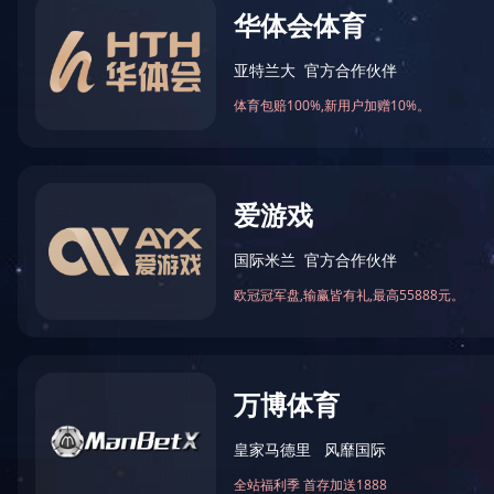
当前位置：
首页
>
产品中心
>
汽车零部件检测设备
>
高低温
产品分类
汽车零部件检测设备
高低温远程输送试验箱
多抽屉高温老化试验箱
高低温砖塔试验箱