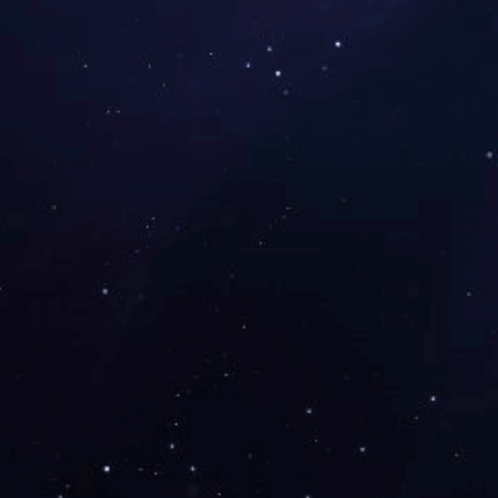
为什么高低温湿热试验箱需配备单相三级插座？
华体会平台
关于我们
产品中心
|
|
联系我们
华体会平台
公司地址：上海市嘉定区浏翔公路5555号 技术支持：
化工仪器网
联系人：上器
QQ：1638400
邮箱：liuminghong@shanghai-test.com