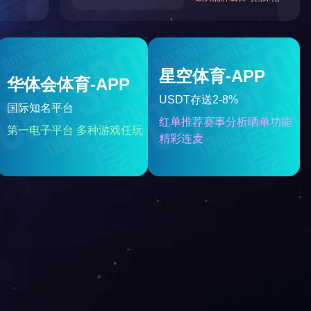
在线咨询
高低温输送，可以适用不同的形状的试验区，也可以实现一机多
验性能。
电话
微信扫一扫
远程的高低温输送，可以适用不同的形状的试验区，也可以实现一
的试验性能。