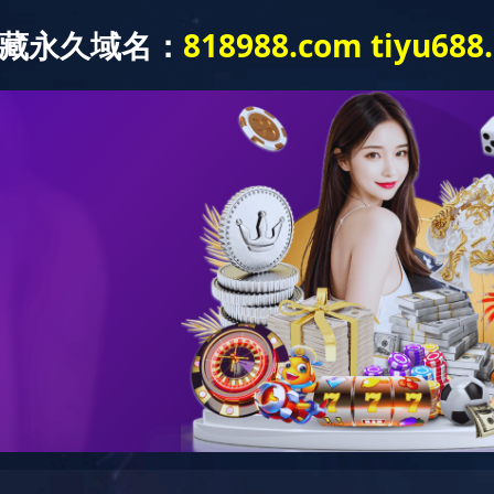
心
新闻中心
技术文章