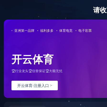
欢迎来到
华体会平台网站
！
华体会平台
关于我们
产品中