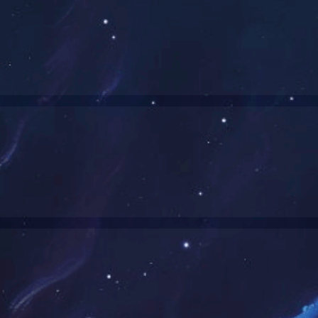
远程输送试验箱
高低温分体试验箱
高低温分体试验箱该产品可以实现远程的高
用于检测汽车零部件在动态情况下的试验性
更新日期：
2023-06-25
访问次数：
2497
查看详情
在线留言
分体式高低温试验箱