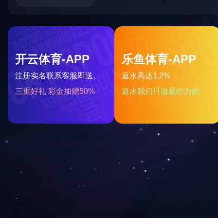
环境试验箱压缩机有水处理方法
3分钟带你了解环境试验箱的试验范围
环境试验箱中冷凝器的作用与原理
环境试验箱压缩机油滤故障介绍
环境试验箱出现哪些异常情况的时候会发出报警信号?
高低温湿热试验箱压缩机油滤故障处理方法
华体会平台
关于我们
产品中心
|
|