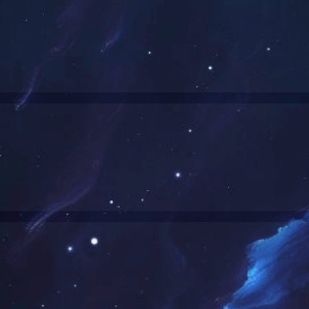
四综合环境试验箱
四综合环境试验箱可为用户检验、检测电子
测试数据的准确性和*性（可重复）提供*条
通设计，使室内温湿度均匀，避免任何死角
更新日期：
2023-06-25
访问次数：
3356
备的长期可靠性；每个产品都根据客户的要
查看详情
在线留言