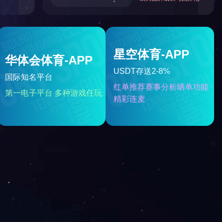
页 末页 跳转到第
页
电话
微信扫一扫
联系我们
|